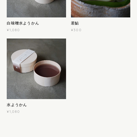
白味噌水ようかん
若鮎
¥1,080
¥300
水ようかん
¥1,080